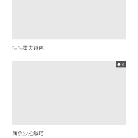
咕咕霍夫麵包
0
鮪魚沙拉鹹塔