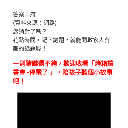
答案：府
(資料來源：網路)
您猜對了嗎？
花點時間，記下謎題，就能開啟家人有
趣的話題喔！
一則猜謎還不夠，歡迎收看「烤箱讀
書會~停電了 」，陪孩子聽個小故事
吧！