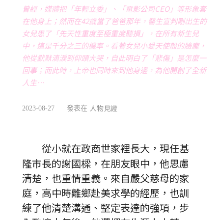
曾經，媒體把「年輕立委」、「電影公司CEO」等形象套
在他身上；然而在42歲當了爸爸那年，醫生宣判剛出生的
女兒患了「先天性重度至極重度聽損」，在所有新生兒
中，這是千分之三的機率。看著女兒小愛天使般的臉龐，
他從默默滴淚到仰頭大哭，自此明白了「悲傷」是怎麼一
回事；而此時，上帝也同時來到他身邊，為他開創了全新
人生…
人物見證
2023-08-27
發表在
從小就在政商世家裡長大，現任基
隆市長的謝國樑，在朋友眼中，他思慮
清楚，也重情重義。來自嚴父慈母的家
庭，高中時離鄉赴美求學的經歷，也訓
練了他清楚溝通、堅定表達的強項，步