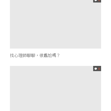
0
找心理師聊聊，很尷尬嗎？
0