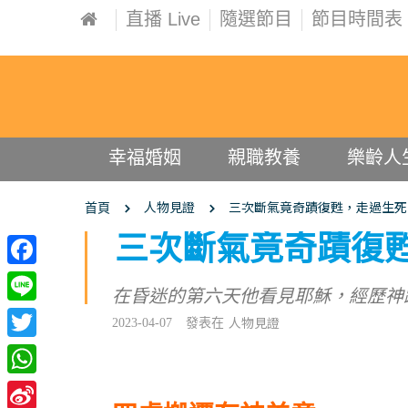
直播 Live
隨選節目
節目時間表
幸福婚姻
親職教養
樂齡人
人物見證
三次斷氣竟奇蹟復甦，走過生死
首頁
三次斷氣竟奇蹟復
Facebook
在昏迷的第六天他看見耶穌，經歷神
Line
人物見證
2023-04-07
發表在
Twitter
WhatsApp