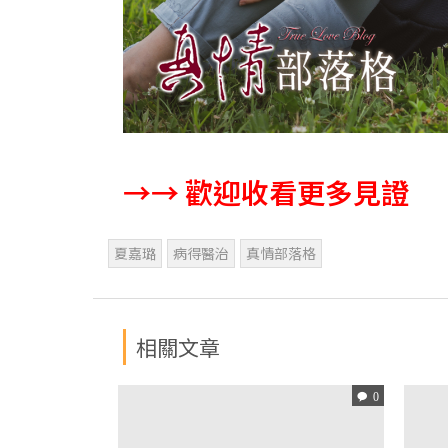
→→ 歡迎收看更多見證
夏嘉璐
病得醫治
真情部落格
相關文章
0