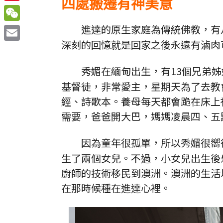
四處搬遷有神美意
Sina
Weibo
進達的原生家庭為傳統佛教，有
WeChat
深刻的回憶就是回家之後永遠有滷肉
Email
秀媚在緬甸出生，有13個兄弟
基督徒，非常愛主，星期天為了去教
經、詩歌本。養母每天都會跪在床上
需要，爸爸開大巴，媽媽凌晨四、五
因為童年很孤單，所以秀媚很嚮
生了兩個女兒。不過，小女兒出生後
廚師的技術移民到澳洲。澳洲的生活
在那時候種在進達心裡。