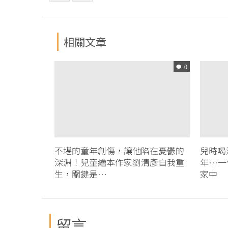
相關文章
0
不堪的童年創傷，讓他陷在憂鬱的
兒時喝
深淵！兒童繪本作家劉清彥自我重
年…一
生，關鍵是…
家中
留言