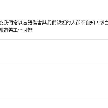
為我們常以言語傷害與我們親近的人卻不自知！求
謝讚美主⋯阿們