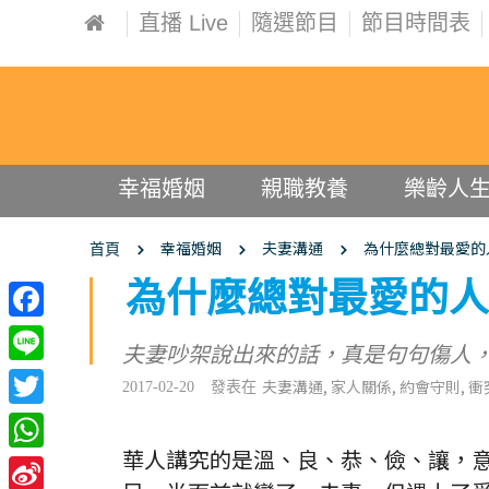
直播 Live
隨選節目
節目時間表
幸福婚姻
親職教養
樂齡人
幸福婚姻
夫妻溝通
為什麼總對最愛的
首頁
為什麼總對最愛的人
Facebook
夫妻吵架說出來的話，真是句句傷人
Line
夫妻溝通
家人關係
約會守則
衝
2017-02-20
發表在
Twitter
華人講究的是溫、良、恭、儉、讓，
WhatsApp