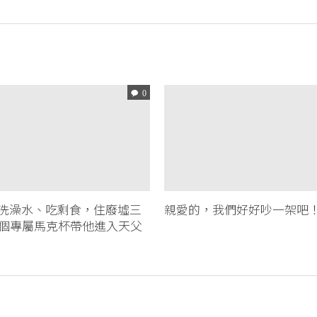
0
洗澡水、吃剩食，住廢墟三
親愛的，我們好好吵一架吧
個專屬馬克杯帶他進入天父