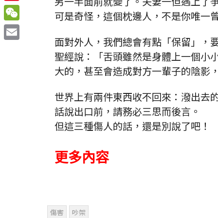
另一半面前就變了。夫妻一但遇上了
Sina
可是奇怪，這個枕邊人，不是你唯一
Weibo
WeChat
面對外人，我們總會有點「保留」，
Email
聖經說：「舌頭雖然是身體上一個小
大的，甚至會造成對方一輩子的陰影
世界上有兩件東西收不回來：潑出去
話說出口前，請務必三思而後言。
但這三種傷人的話，還是別說了吧！
更多內容
傷害
吵架