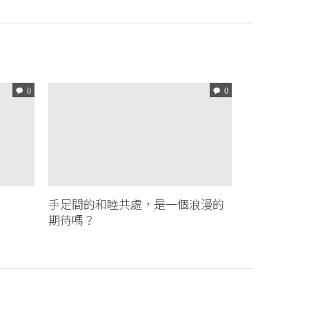
0
0
！
手足間的和睦共處，是一個浪漫的
期待嗎？